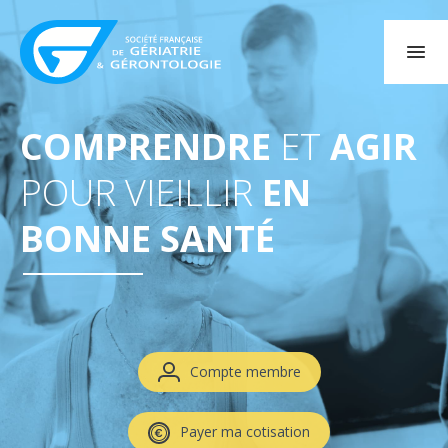
COMPRENDRE
ET
AGIR
POUR VIEILLIR
EN
BONNE SANTÉ
Compte membre
Payer ma cotisation