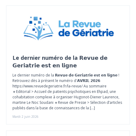
Le dernier numéro de la 𝗥𝗲𝘃𝘂𝗲 𝗱𝗲
𝗚𝗲𝗿𝗶𝗮𝘁𝗿𝗶𝗲 𝗲𝘀𝘁 𝗲𝗻 𝗹𝗶𝗴𝗻𝗲
Le dernier numéro de la 𝗥𝗲𝘃𝘂𝗲 𝗱𝗲 𝗚𝗲𝗿𝗶𝗮𝘁𝗿𝗶𝗲 𝗲𝘀𝘁 𝗲𝗻 𝗹𝗶𝗴𝗻𝗲 !
Retrouvez dès à présent le numéro d'𝗔𝗩𝗥𝗜𝗟 𝟮𝟬𝟮𝟲
https://www.revuedegeriatrie.fr/la-revue/ Au sommaire
🔹Editorial > Accueil de patients psychotiques en Ehpad, une
cohabitation complexe à organiser Hugonot-Diener Laurence,
martine Le Noc Soudani 🔹Revue de Presse > Sélection d’articles
publiés dans la base de connaissances de la […]
Mardi 2 juin 2026