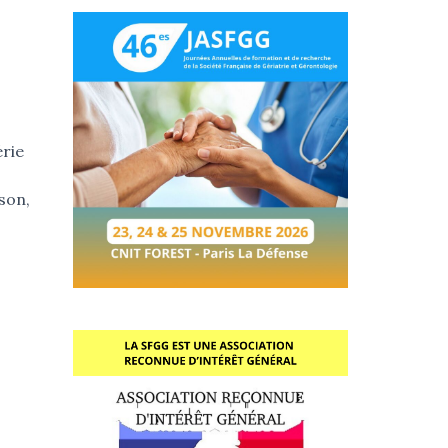
rie
son,