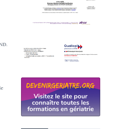
MND.
de