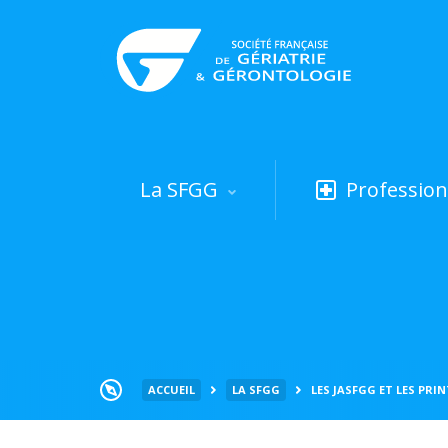
La SFGG
Profession
ACCUEIL
LA SFGG
LES JASFGG ET LES PRI