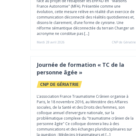
face au projet de rebaptiser les EHPAD en "Maisons
France Autonomie" (MFA). Présentée comme une
évolution, cette mesure relève en réalité d’un exercice de
communication déconnecté des réalités quotidiennes et,
disons-le clairement, d’une forme de cynisme. Une
réforme sémantique déconnectée du terrain Changer un
acronyme ne constitue pas […]
Mardi 28 avril 2026
CNP de Gériatrie
Journée de formation « TC de la
personne âgée »
CNP DE GÉRIATRIE
L’association France Traumatisme Crânien organise à
Paris, le 18 novembre 2016, au Ministère des Affaires
sociales, de la Santé et des Droits des femmes, son
colloque annuel d’envergure nationale, sur la
problématique complexe du "traumatisme crânien de la
personne âgée" Ce colloque donnera lieu à des
communications et des échanges pluridisciplinaires sur
la question : Médecins (réanimateurs et […]