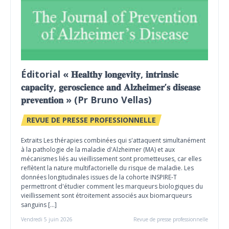
Éditorial « 𝐇𝐞𝐚𝐥𝐭𝐡𝐲 𝐥𝐨𝐧𝐠𝐞𝐯𝐢𝐭𝐲, 𝐢𝐧𝐭𝐫𝐢𝐧𝐬𝐢𝐜
𝐜𝐚𝐩𝐚𝐜𝐢𝐭𝐲, 𝐠𝐞𝐫𝐨𝐬𝐜𝐢𝐞𝐧𝐜𝐞 𝐚𝐧𝐝 𝐀𝐥𝐳𝐡𝐞𝐢𝐦𝐞𝐫’𝐬 𝐝𝐢𝐬𝐞𝐚𝐬𝐞
𝐩𝐫𝐞𝐯𝐞𝐧𝐭𝐢𝐨𝐧 » (Pr Bruno Vellas)
REVUE DE PRESSE PROFESSIONNELLE
Extraits Les thérapies combinées qui s'attaquent simultanément
à la pathologie de la maladie d'Alzheimer (MA) et aux
mécanismes liés au vieillissement sont prometteuses, car elles
reflètent la nature multifactorielle du risque de maladie. Les
données longitudinales issues de la cohorte INSPIRE-T
permettront d'étudier comment les marqueurs biologiques du
vieillissement sont étroitement associés aux biomarqueurs
sanguins […]
Vendredi 5 juin 2026
Revue de presse professionnelle