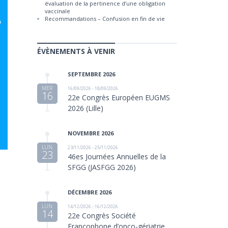
évaluation de la pertinence d’une obligation
vaccinale
Recommandations – Confusion en fin de vie
ÉVÈNEMENTS À VENIR
SEPTEMBRE 2026
MER
16/09/2026 - 18/09/2026
16
22e Congrès Européen EUGMS
2026 (Lille)
NOVEMBRE 2026
LUN
23/11/2026 - 25/11/2026
23
46es Journées Annuelles de la
SFGG (JASFGG 2026)
t
DÉCEMBRE 2026
LUN
14/12/2026 - 16/12/2026
14
22e Congrès Société
Francophone d’onco-gériatrie