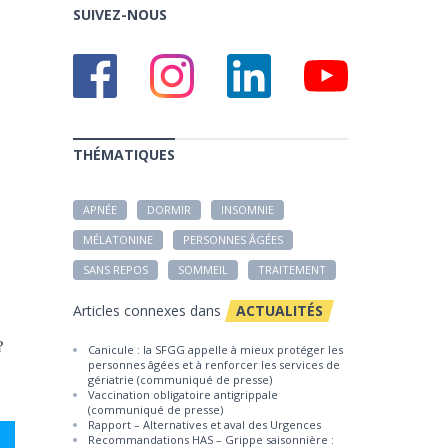
SUIVEZ-NOUS
THÉMATIQUES
APNÉE
DORMIR
INSOMNIE
MÉLATONINE
PERSONNES ÂGÉES
SANS REPOS
SOMMEIL
TRAITEMENT
Articles connexes dans
ACTUALITÉS
?
Canicule : la SFGG appelle à mieux protéger les
personnes âgées et à renforcer les services de
gériatrie (communiqué de presse)
Vaccination obligatoire antigrippale
(communiqué de presse)
Rapport – Alternatives et aval des Urgences
Recommandations HAS – Grippe saisonnière :