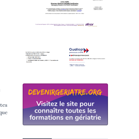
e
ntes
nque