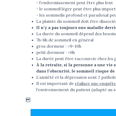
- l’endormissement peut être plus lent
- le sommeil léger peut être plus impor
- les sommeils profond et paradoxal pe
La plainte du sommeil doit être dissoci
Il n’y a pas toujours une maladie derr
La durée du sommeil dépend des besoins
7h-8h de sommeil en général
gros dormeur : >9-10h
petit dormeur : <6h
La durée peut être raccourcie chez les 
À la retraite, si la personne a une vie
dans l’obscurité, le sommeil risque d
L’anxiété et la dépression sont 2 patho
Il est important de
réaliser une enquêt
l’environnement du patient (adapté au som